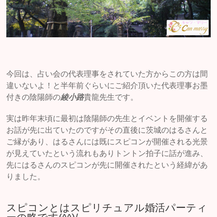
今回は、占い会の代表理事をされていた方からこの方は間
違いないよ！と半年前ぐらいにご紹介頂いた代表理事お墨
付きの陰陽師の
綾小路
貴龍先生です。
実は昨年末頃に最初は陰陽師の先生とイベントを開催する
お話が先に出ていたのですがその直後に茨城のはるさんと
ご縁があり、はるさんには既にスピコンが開催される光景
が見えていたという流れもありトントン拍子に話が進み、
先にはるさんのスピコンが先に開催されたという経緯があ
りました。
スピコンとはスピリチュアル婚活パーティ