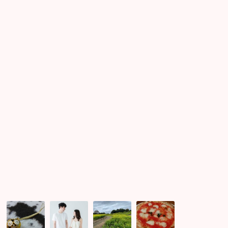
験
な
ま
お
い
し
散
か
た！！
歩
遠
足
婚
活
盛
り
だ
く
さ
ん
占
週
黄
大
い
末
色
人
師
イ
い
女