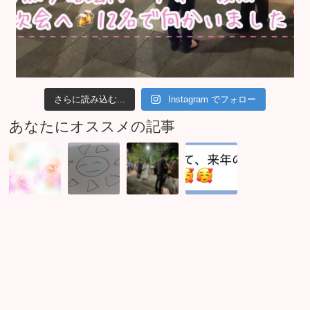
さらに読み込む...
Instagram でフォロー
あなたにオススメの記事
良
ク
5
ま
い
リ
月
た
人
ス
6
ま
に
マ
月
た
出
ス
は
入
会
会
感
籍
え
の
動
の
る
準
報
か
備
告
出
♪
が
会
あ
体
え
り