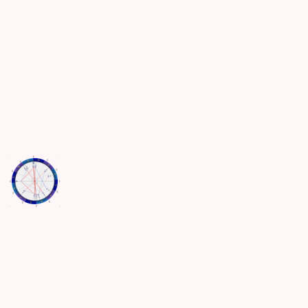
し
が
テ
ま
あ
ィ
す！
っ
ー！
た
報
告
7
月
24
日
の
み
ず
が
め
座
満