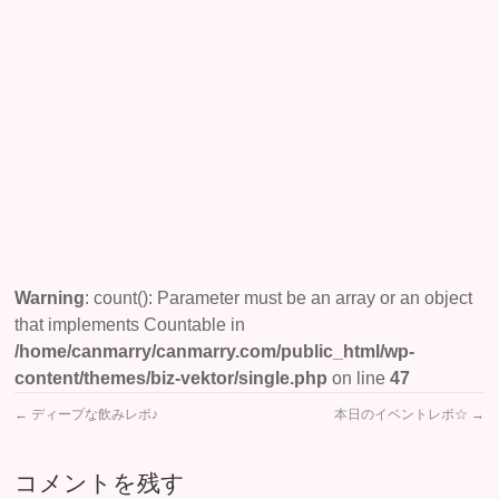
月
★
意
識
し
た
い
事！
Warning
: count(): Parameter must be an array or an object
that implements Countable in
/home/canmarry/canmarry.com/public_html/wp-
content/themes/biz-vektor/single.php
on line
47
←
ディープな飲みレポ♪
本日のイベントレポ☆
→
コメントを残す