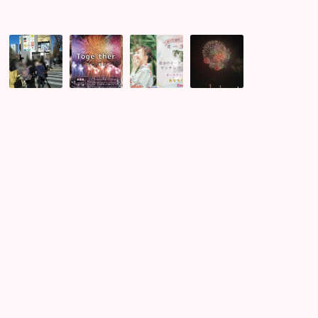
♪
桜
足
オ
現
が
立
ー
在
と
花
ラ
最
っ
火
マ
安
て
大
ッ
値
も
会
チ
価
綺
の
ン
格
麗
プ
グ
で
で
ロ
婚
募
す
グ
活
集
～
ラ
中！
ム
花
予
火
習！
大
夏
良
会
至
い
婚
に
出
活
開
会
パ
催
い
ー