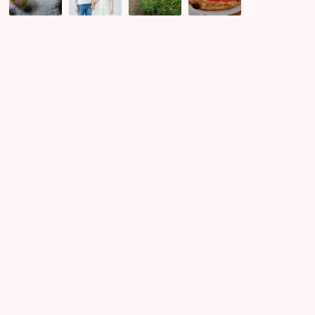
さ
ベ
コ
子
ん
ン
ス
会
と
ト
モ
レ
お
レ
ス
ポ
揃
ポ
開
ー
い
♪
花！
ト
の
in
♪
鈴
立
♪
川
開
運
で
縁
が
繋
が
っ
て
い
く
～