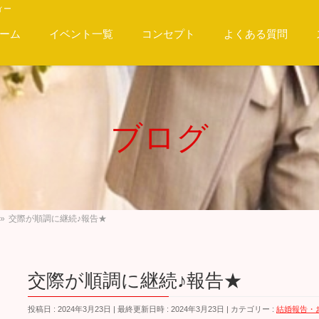
ィー
ーム
イベント一覧
コンセプト
よくある質問
ブログ
»
交際が順調に継続♪報告★
交際が順調に継続♪報告★
投稿日 : 2024年3月23日
最終更新日時 : 2024年3月23日
カテゴリー :
結婚報告・