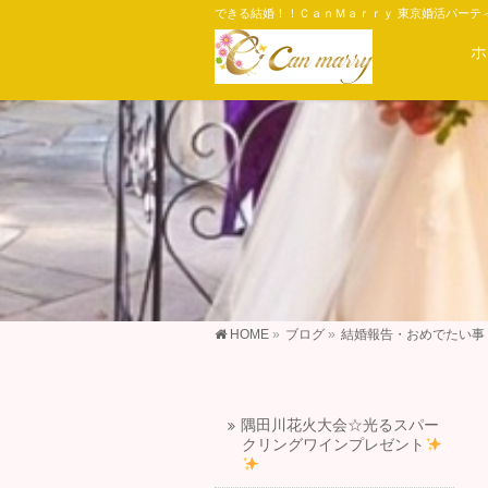
できる結婚！！ＣａｎＭａｒｒｙ 東京婚活パーテ
ホ
HOME
»
ブログ
»
結婚報告・おめでたい事
隅田川花火大会☆光るスパー
クリングワインプレゼント