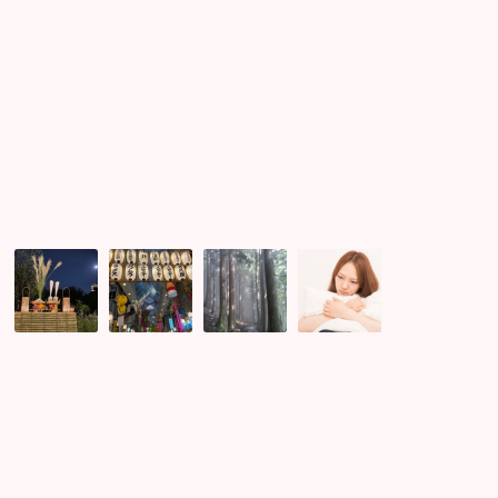
合
ぶ
せ
り
へ
の
イ
ル
ミ
幻
阿
霧
悩
想
佐
の
め
的
ヶ
三
る
な
谷
峯
女
十
七
神
子
五
夕
社
の
夜
祭
～
た
の
り
良
め
お
行
縁
の
月
っ
の
占
見！
て
蝶々・
い