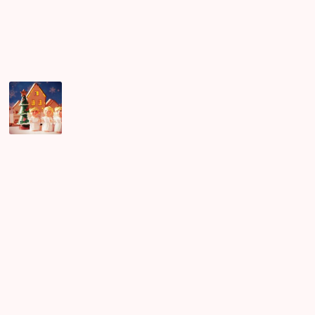
き
奥
座
ま
宮
談
し
へ
会
た！
♪
昨
年
12
月
に
出
会
っ
た
お
二
人
♡
ご
結
婚