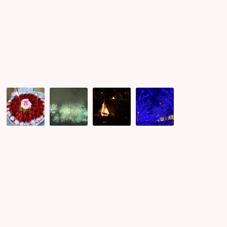
婚
キ
ャ
ン.
マ
リ
ー
150
花
自
ク
名
火
然
リ
以
大
の
ス
上
会
中
マ
ご
婚
の
ス
来
活
ア
ま
場
パ
ウ
で
イ
ー
ト
あ
ベ
テ
ド
と
ン
ィ
ア！！
14
ト
ー
日！
の
3
打
年