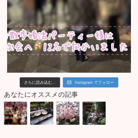
さらに読み込む...
Instagram でフォロー
あなたにオススメの記事
子
お
茨
お
供
客
城
洒
達
様
の
落
と
の
は
な
の
感
る
街
イ
想
ち
コ