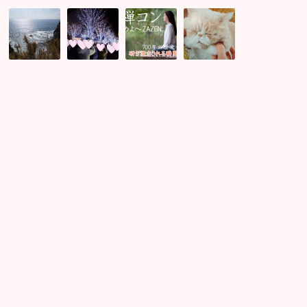
江
街
お
猫
ノ
コ
り
が
島
ン
姫
可
散
東
と
愛
策
京
ひ
す
コ
婚
こ
ぎ
ン
活
星
る！！
レ
パ
が
ポ
ー
出
ー
テ
会
ト
ィ
う
♪
ー
日
キ
ャ
ン
マ
北
リ
鎌
ー
倉
で
坐