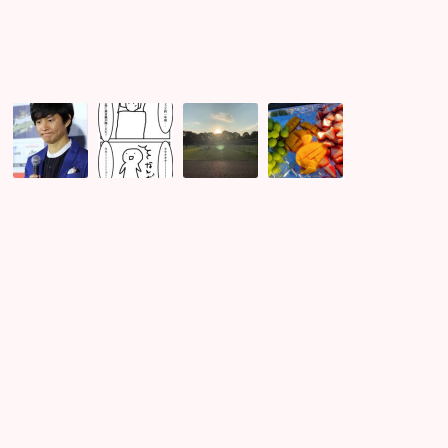
訪
れ
た
件！
自
宇
占
出
分
宙
い
雲
の
元
コ
と
足
旦
ン
白
り
前
で
兎
な
の
フ
神
い
3
ァ
社
と
月
ン
で
こ
10
タ
ご
ろ
日
ジ
縁
を
の
ー
結
恋
満
fairy
び
愛
月
動
祈
で
に
画
願
相
や
♪
♪
手
る