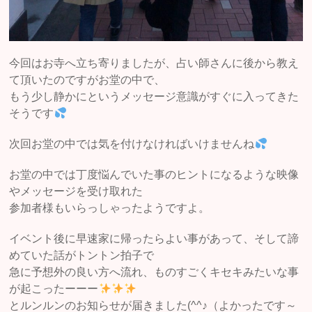
今回はお寺へ立ち寄りましたが、占い師さんに後から教え
て頂いたのですがお堂の中で、
もう少し静かにというメッセージ意識がすぐに入ってきた
そうです
次回お堂の中では気を付けなければいけませんね
お堂の中では丁度悩んでいた事のヒントになるような映像
やメッセージを受け取れた
参加者様もいらっしゃったようですよ。
イベント後に早速家に帰ったらよい事があって、そして諦
めていた話がトントン拍子で
急に予想外の良い方へ流れ、ものすごくキセキみたいな事
が起こったーーー
とルンルンのお知らせが届きました(^^♪（よかったです～