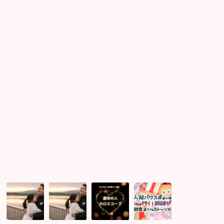
ト
ゲ
ピ
の
を
ー
ー
お
探
ト
体
見
す
開
験
合
方
き
会
い
法
中
レ
は
★
★8
ポ
既
婚
月
★
に
活
12
ス
企
日
タ
画
ま
ー
★
で
ト
し
て
い
た！
ご
ご
渡
今
先
先
部
年
祖
祖
健
も
婚
様
さ
年