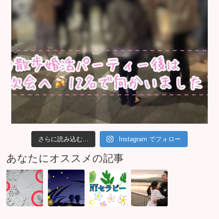
さらに読み込む...
Instagram でフォロー
あなたにオススメの記事
ソ
ラ
Ｎ
ご
ウ
イ
Ｙ
先
ル
オ
の
祖
メ
ン
セ
同
イ
ズ
ラ
士