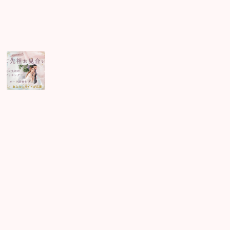
に
こ
求
と
め
る
誰
を
選
べ
ば
良
い
の
か？！
今
ま
で
順
番
逆
だ
っ