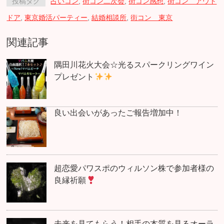
投稿タグ
占いコン
,
街コン二次会
,
街コン感想
,
街コン アウト
ドア
,
東京婚活パーティー
,
結婚相談所
,
街コン 東京
関連記事
隅田川花火大会☆光るスパークリングワイン
プレゼント
良い出会いがあったご報告増加中！
超恋愛パワスポのウィルソン株で参加者様の
良縁祈願
未来を見てもらう！相手の本質を見るオーラ