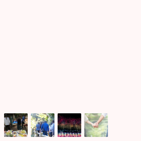
た
み
る
ス
☆
タ
幸
ー
せ
ト
に
し
な
ま
れ
し
る
た
月
バ
イ
立
婚
ー
ベ
川
活
ベ
ン
花
イ
キ
ト
火
ベ