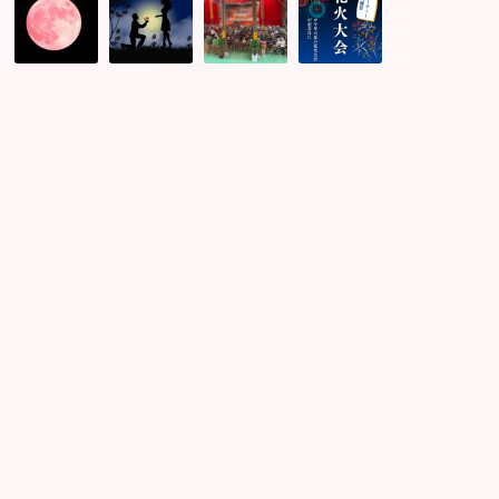
年
っ
港
立
に
く
ミ
花
1
り！
ニ
火
度
先
チ
大
の
祖
ュ
会
6/28
コ
ア
婚
ス
ン
展
活
ト
参
が
パ
ロ
加
す
ー
ベ
者
ご
テ
リ
様
か
ィ
ー
の
っ
ー！
ム
ご
た！
最
ー
先
安
ン
祖
値
到
様
で
来
が
先
♡
既
着
恋
に
申
人
登
し
来
場！！！
込