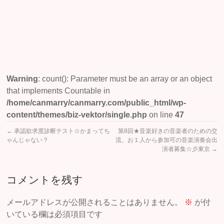
の
相
性！
Warning
: count(): Parameter must be an array or an object
that implements Countable in
/home/canmarry/canmarry.com/public_html/wp-
content/themes/biz-vektor/single.php
on line
47
←
承認欲求度診断テスト☆かまってち
第8回★音楽好きの音楽者のための交
ゃんじゃない？
流、お１人から参加可の音楽演奏会出
演者募集☆彡東京
→
コメントを残す
メールアドレスが公開されることはありません。
※
が付
いている欄は必須項目です