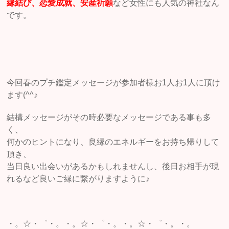
縁結び、恋愛成就、安産祈願
など女性にも人気の神社なん
です。
今回春のプチ鑑定メッセージが参加者様お1人お1人に頂け
ます(^^♪
結構メッセージがその時必要なメッセージである事も多
く、
何かのヒントになり、良縁のエネルギーをお持ち帰りして
頂き、
当日良い出会いがあるかもしれませんし、後日お相手が現
れるなど良いご縁に繋がりますように♪
・。☆・゜・。・。☆・゜・。・。☆・゜・。・。