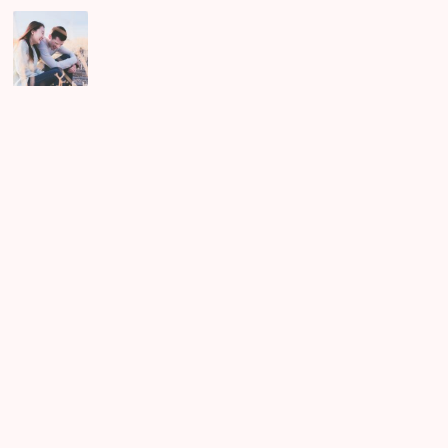
初
め
て
会
っ
た
の
に
何
時
間
も
話
が
尽
き
な
い
異
性
と