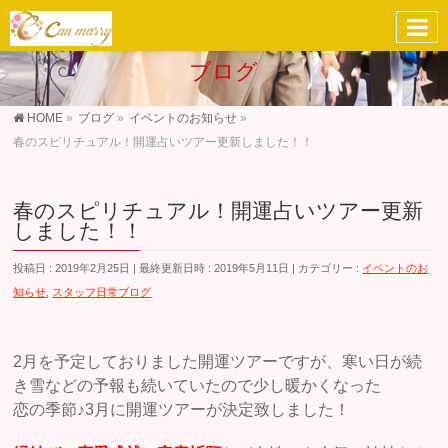
ブログ
HOME
»
ブログ
»
イベントのお知らせ
»
春のスピリチュアル！開運占いツアー更新しました！！
春のスピリチュアル！開運占いツアー更新
しました！！
投稿日 : 2019年2月25日
最終更新日時 : 2019年5月11日
カテゴリー :
イベントのお
知らせ
,
スタッフ日常ブログ
2月を予定しておりました開運ツアーですが、寒い日が続
き雪などの予報も続いていたので少し暖かくなった
恋の季節♪3月に開運ツアーが決定致しました！