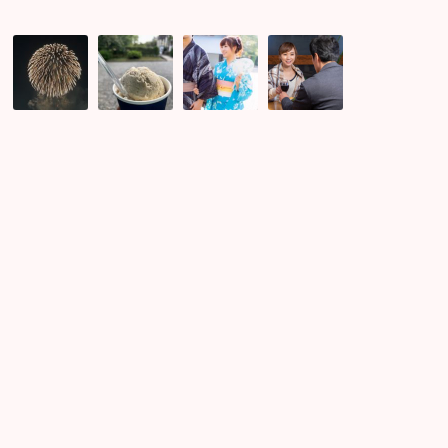
江
お
週
神
戸
得
末
社
川
な
の
巡
花
情
婚
り
火
報！
活
占
婚
バ
で
い
活！
ラ
は
コ
絶
の
良
ン
景
開
い
レ
ス
花
出
ポ
ポ
会
♪
ッ
い
ト
が
確
♡
見
保
頃
し
予
て
測！
ま
す！