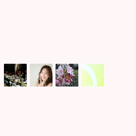
愛
に
発
展
さ
せ
る
方
法！
ま
婚
桜
二
た
活
の
次
ま
イ
開
会
た
ベ
花
で
合
ン
が
盛
同
ト
始
り
2
と
ま
上
次
街
り
が
会
コ
ま
り
開
ン、
し
レ
催
婚
た！
ポ