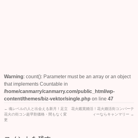
ラ
イ
ト
ア
ッ
プ
★
Warning
: count(): Parameter must be an array or an object
that implements Countable in
/home/canmarry/canmarry.com/public_html/wp-
content/themes/biz-vektor/single.php
on line
47
←
魂レベルの人と出会える新月！足立
花火鑑賞婚活！花火婚活街コンパーテ
花火の街コン超早割価格・間もなく変
ィーならキャンマリー
→
更