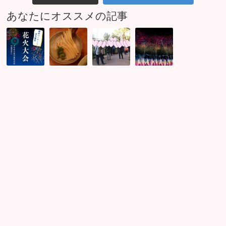
あなたにオススメの記事
足
マ
街
江
立
ッ
コ
戸
花
サ
ン
川
火
ー
東
花
観
ジ
京
火
賞
店
婚
婚
婚
オ
活
活
活
ー
パ
パ
イ
ナ
ー
ー
ベ
ー
テ
テ
ン
さ
ィ
ィ
ト
ん
ー
ー
ア
達
キ
募
ッ
と
ャ
集
プ
夜
ン
開
し
ご
マ
始！
ま
飯
リ
ギ
し
♪
ー
ネ
た！
ス