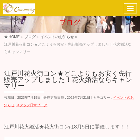
ブログ
HOME
»
ブログ
»
イベントのお知らせ
»
江戸川花火街コン★どこよりもお安く先行販売アップしました！花火婚活な
らキャンマリー
江戸川花火街コン★どこよりもお安く先行
販売アップしました！花火婚活ならキャン
マリー
投稿日 : 2023年7月18日
最終更新日時 : 2023年7月21日
カテゴリー :
イベントのお
知らせ
,
スタッフ日常ブログ
江戸川花火婚活★花火街コンは8月5日に開催します！！