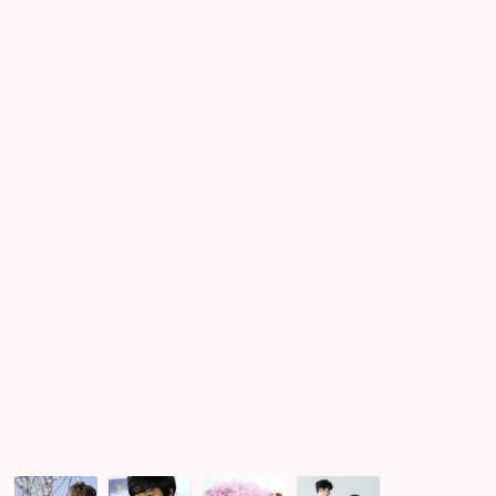
ど
に
こ
挑
よ
戦！
り
も
安
く
超
早
割
価
格
で
募
集
ス
タ
ー
ト！
女
自
春
週