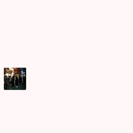
し
活
☆
ま
パ
し
ー
た
テ
ィ
ー
の
種
類
は？
期
間
限
定
の
幻
想
的
な
紅
葉