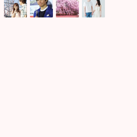
子
分
の
末
ト
の
東
イ
ー
足
京
ベ
ク
り
婚
ン
★
な
活
ト
い
い
パ
レ
け
と
ー
ポ
て
こ
テ
♪
る
ろ
ィ
デ
を
ー
ー
恋
一
ト
愛
挙
男
で
紹
性
相
介
★
手
口
に
下
求
手
め
で
る
も
恋