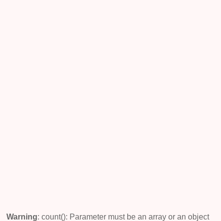
の
女
性
と
恋
や
仕
事
の
話
を
し
て
み
た
結
果！
Warning
: count(): Parameter must be an array or an object