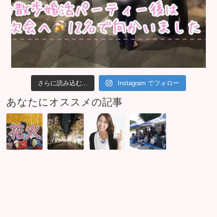
さらに読み込む...
Instagram でフォロー
あなたにオススメの記事
江
東
デ
バ
戸
京
ィ
ー
川
の
ー
ベ
花
婚
プ
キ
火
活
な
ュ
街
パ
飲
ー
コ
ー
み
婚
ン
テ
レ
活
★
ィ
ポ
パ
ど
ー
♪
ー