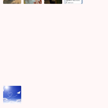
性
愛
が
後
大
す
っ
の
急
ぎ
た
LINE
募！
る！！
り
で
桜
も
や
が
す
っ
ま
る
て
だ
は
見
い
頃
け
で
な
す
い
事！
今
週
40
名