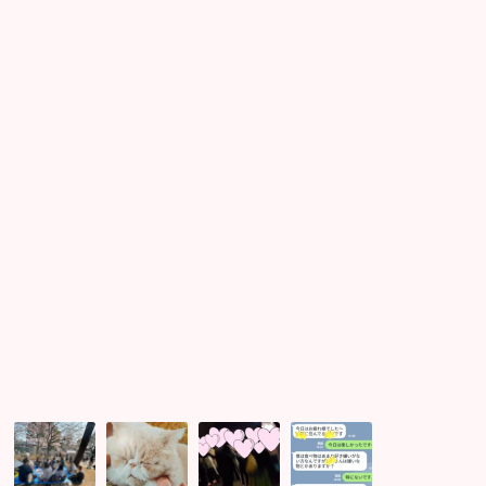
代
が
ー
40
り
テ
代
ま
ィ
女
す！
ー
性
恋
で
に
愛
カ
オ
シ
ッ
ス
ー
プ
ス
ズ
ル
メ
ン
報
パ
到
告
ー
来！
テ
ィ
ー
開
催！！
上
猫
縁
街
野
が
は
コ
男
可
曲
ン