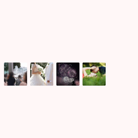
な
ら
キ
ャ
ン
マ
リ
ー
上
結
ス
キ
野
婚
タ
ャ
動
を
ジ
ン
物
早
ア
マ
園
く
ム
リ
婚
し
で
ー
活
た
花
の
イ
い
火
花
ベ
方
も
火
ン
必
打
婚
ト
見！！
ち
活
♪
30
あ
パ