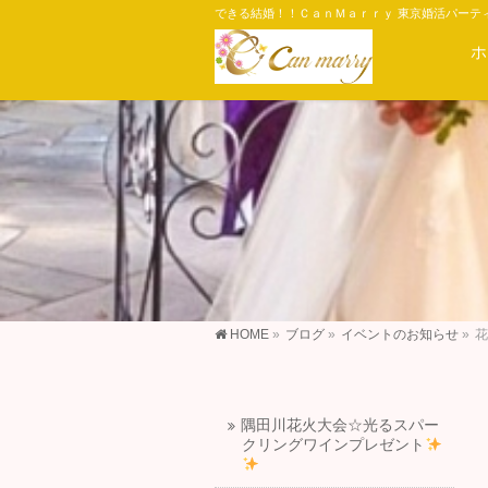
できる結婚！！ＣａｎＭａｒｒｙ 東京婚活パーテ
ホ
HOME
»
ブログ
»
イベントのお知らせ
»
花
隅田川花火大会☆光るスパー
クリングワインプレゼント