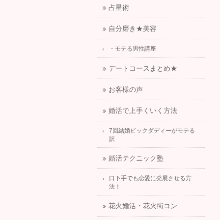
占星術
自分磨き★美容
・モテる男性講座
デートコースまとめ★
お客様の声
婚活で上手くいく方法
7回結婚ビックダディーがモテる
訳
婚活テクニック塾
口下手でも恋愛に発展させる方
法！
花火婚活・花火街コン