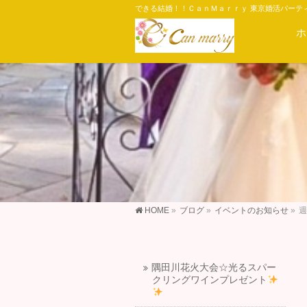
できる結婚！！ＣａｎＭａｒｒｙ 東京婚活パーテ
ホ
HOME
»
ブログ
»
イベントのお知らせ
»
週
隅田川花火大会☆光るスパー
クリングワインプレゼント