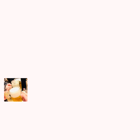
が
読
坐
尽
み
禅
き
占
の
な
い
や
い
★
り
異
方
性
と
と
は
の
相
性！
連
日
二
次
会
開
催！