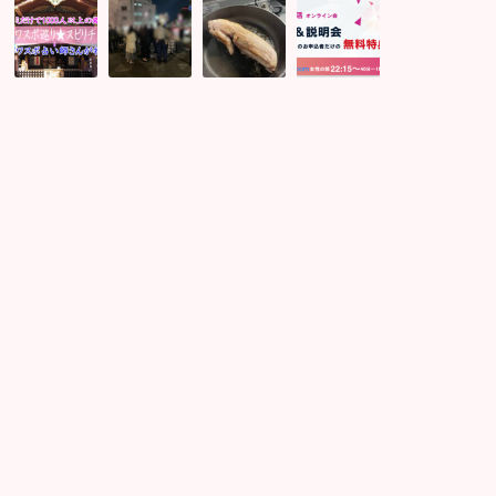
恋
GW
感
同
愛
出
謝
じ
か
会
祭
時
ら
い
り
間
お
が
バ
軸
仕
な
ー
を
事
い
ベ
生
か
時
キ
き
ら
に
ュ
て
様々
オ
ー！
い
な
ス
お
る
ご
ス
も
人
縁
メ
い
と
を
の
の
や
繋
や
フ
が
げ
る
ラ
て
ま
べ
イ
出
す！
き
パ
会
事！
ン
う
で
角
煮