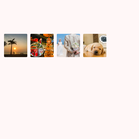
ソ
昨
出
お
ウ
年
会
肌
ル
サ
っ
の
メ
ン
て
シ
イ
タ
3
ミ
ト
が
回
改
と
婚
目
善
は？
活
の
に
ソ
イ
デ
海
ウ
ベ
ー
外
ル
ン
ト
か
メ
ト
で
ら
イ
前
結
薬
ト
に
婚
を
と
チ
が
輸
分
ケ
決
入