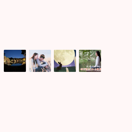
か
ッ
ま
し
る
ト
っ
て
特
を
た
み
徴
く
理
た
8
れ
由！
結
つ！
た
果！
♪
紅
初
10
坐
葉
め
月
禅
絶
て
2
の
景
会
日
効
で
っ
の
果
す！！
た
満
は？
の
月
初
に
図
め
何
★
て
時
満
の
間
月
坐
も
の
禅
話
星
や