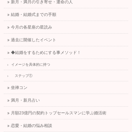
新月・満月の引き寄せ・運命の人
結婚・結婚式までの手順
今月の各星座の星読み
過去に開催したイベント
◆結婚をするためにする事メソッド！
イメージを具体的に持つ
ステップ①
坐禅コン
満月・新月占い
月額23億円の契約トップセールスマンに学ぶ婚活術
恋愛・結婚の悩み相談