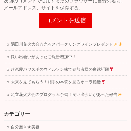
次回のコメントで使用するためブラウザーに自分の名前、
メールアドレス、サイトを保存する。
隅田川花火大会☆光るスパークリングワインプレゼント
良い出会いがあったご報告増加中！
超恋愛パワスポのウィルソン株で参加者様の良縁祈願
未来を見てもらう！相手の本質を見るオーラ婚活
足立花火大会のプログラム予習！良い出会いがあった報告
カテゴリー
自分磨き★美容