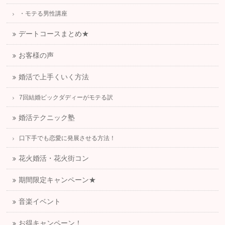
・モテる男性講座
デートコースまとめ★
お客様の声
婚活で上手くいく方法
7回結婚ビックダディーがモテる訳
婚活テクニック塾
口下手でも恋愛に発展させる方法！
花火婚活・花火街コン
期間限定キャンペーン★
音楽イベント
お得キャンペーン！