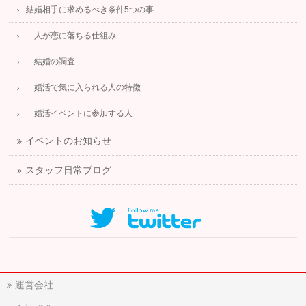
結婚相手に求めるべき条件5つの事
人が恋に落ちる仕組み
結婚の調査
婚活で気に入られる人の特徴
婚活イベントに参加する人
イベントのお知らせ
スタッフ日常ブログ
運営会社