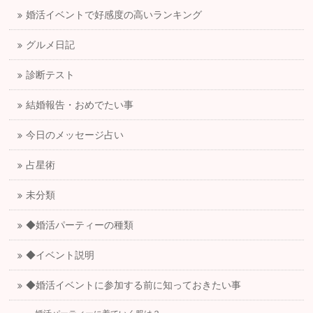
婚活イベントで好感度の高いランキング
グルメ日記
診断テスト
結婚報告・おめでたい事
今日のメッセージ占い
占星術
未分類
◆婚活パーティーの種類
◆イベント説明
◆婚活イベントに参加する前に知っておきたい事