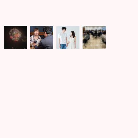
女
神
1
オ
性
社
カ
レ
だ
巡
月
ン
け
り
で
ジ
の
占
23
ャ
ト
い
億
ー
ー
コ
円
さ
ク
ン
の
ん
会！
レ
営
コ
ポ
業
ラ
♪
成
ボ
績
企
ト
画
ッ
★
プ
オ
セ
ー
ー
ラ