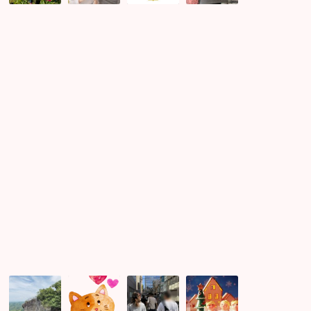
男
募
し
日
性
中！！
て
ご
と
お
先
合
め
祖
コ
で
コ
ン
と
ン
募
う
女
集！
ご
性
大
ざ
残
人
い
り
の
ま
わ
秋
す
ず
の
(^^♪
か
遠
で
足
す！
コ
ー
ス！！
お
芸
週
秋
散
能
末
の