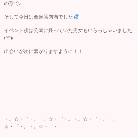
の形で♪
そして今日は全身筋肉痛でした
イベント後は公園に残っていた男女もいらっしゃいました
(^^)/
出会いが次に繋がりますように！！
・。☆・゜・。・。☆・゜・。・。☆・゜・。・。
☆・゜・。・。☆・゜・