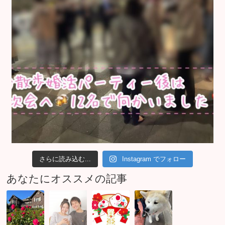
さらに読み込む...
Instagram でフォロー
あなたにオススメの記事
企
男
明
8
業
性
け
月
の
急
ま
30