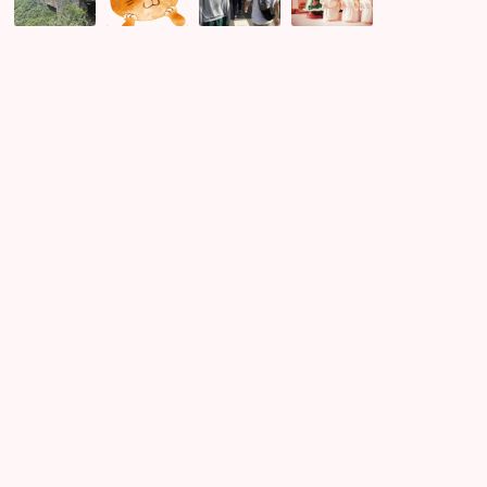
歩
人
コ
気
婚
と
ン
配！
活
コ
の
切
遠
ラ
レ
な
足
ボ
ポ
い
は
企
♪
気
初
画！？
持
夏
ち
の
に
出
な
会
る
い
理
に
由！
お
恋
ス
人
ス
作
メ！
り
シ
ー
ズ
ン