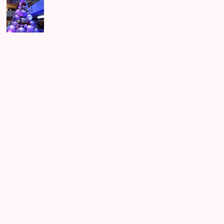
街
コ
ン
東
京
婚
活
パ
ー
テ
ィ
ー
キ
ャ
ン
マ
リ
ー