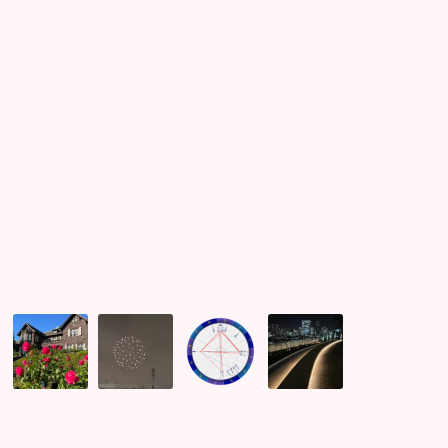
外
ビ
ー
ル
が
最
高
に
旨
い
企
サ
6
絶
業
ッ
月
景
の
カ
9
夜
男
ー
日
景
性
観
★
広
と
戦
恋
が