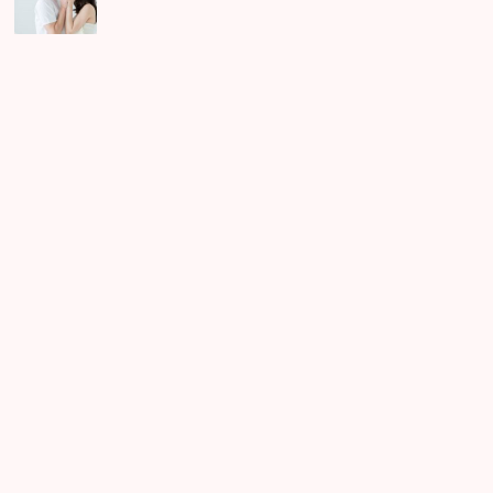
パ
ー
テ
ィ
ー
で
女
性
と
話
し
に
く
い
時
の
対
処
法