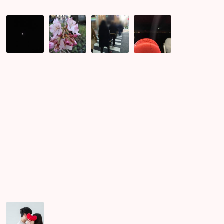
幻
桜
東
ク
想
の
京
ル
的
開
婚
ー
な
花
活
ズ
天
が
イ
コ
然
始
ベ
ン
の
ま
ン
感
ホ
り
ト
想
タ
ま
の
頂
ル
し
様
き
レ
た！
子
ま
ポ
☆
し
♪
た
婚
活