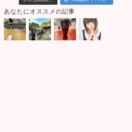
あなたにオススメの記事
男
ご
ビ
男
女
先
ー
性
を
祖
ル
に
繋
婚
フ
好
げ
活
ェ
か
る
7
ス
れ
交
組
が
る
渉
カ
始
方
会
ッ
ま
法
プ
り
3
ル
ま
つ
誕
し
の
生
た
法
則！
夏
は